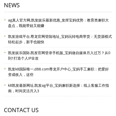
NEWS
ag真人官方网,凯发娱乐最新优惠_发挥宝妈优势：教育类兼职大
盘点，既能带娃又能赚
凯发游戏平台,尊龙官网登陆地址_宝妈玩转电商带货：无货源模式
轻松起步，新手也能快
凯发娱乐国际,凯发官网登录手机版_宝妈做自媒体月入过万？从0
到1打造个人IP全攻
凯发k8国际唯一,d88.com尊龙开户中心_宝妈手工兼职：把爱好
变成收入，这些
k8凯发最新网址,凯发ag平台_宝妈兼职新选择：线上客服工作指
南，时间灵活月入3
CONTACT US