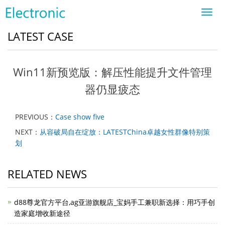
Toggl
navig
LATEST CASE
Win11新预览版：解压性能提升文件管理
器仍显疲态
PREVIOUS：
Case show five
NEXT：
从容破局自在绽放：LATESTChina卓越女性群像特别策
划
RELATED NEWS
d88尊龙官方平台,ag亚游旗舰店_宝妈手工兼职新选择：用巧手创
造家庭增收新途径