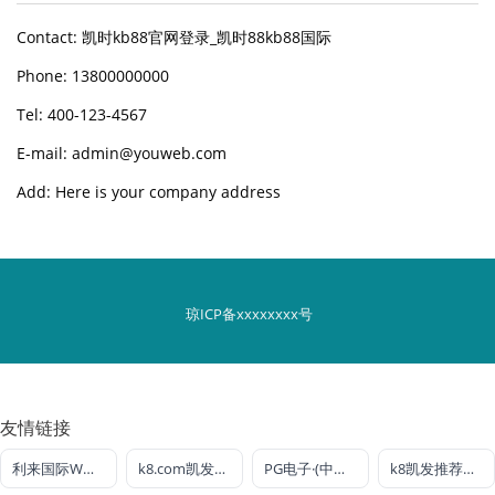
Contact: 凯时kb88官网登录_凯时88kb88国际
Phone: 13800000000
Tel: 400-123-4567
E-mail: admin@youweb.com
Add: Here is your company address
琼ICP备xxxxxxxx号
友情链接
利来国际WWW66.Com
k8.com凯发真人娱乐
PG电子·(中国区)官方网站
k8凯发推荐真人娱乐网址