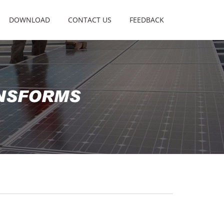
DOWNLOAD
CONTACT US
FEEDBACK