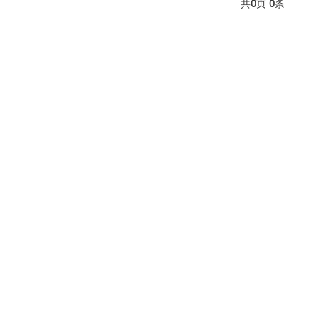
共
0
页
0
条