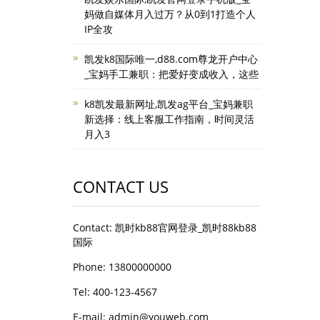
妈做自媒体月入过万？从0到1打造个人
IP全攻
凯发k8国际唯一,d88.com尊龙开户中心
_宝妈手工兼职：把爱好变成收入，这些
k8凯发最新网址,凯发ag平台_宝妈兼职
新选择：线上客服工作指南，时间灵活
月入3
CONTACT US
Contact: 凯时kb88官网登录_凯时88kb88
国际
Phone: 13800000000
Tel: 400-123-4567
E-mail: admin@youweb.com