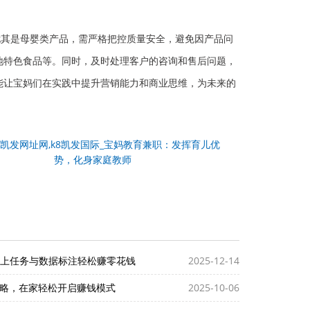
尤其是母婴类产品，需严格把控质量安全，避免因产品问
地特色食品等。同时，及时处理客户的咨询和售后问题，
能让宝妈们在实践中提升营销能力和商业思维，为未来的
凯发网址网,k8凯发国际_宝妈教育兼职：发挥育儿优
势，化身家庭教师
槛线上任务与数据标注轻松赚零花钱
2025-12-14
攻略，在家轻松开启赚钱模式
2025-10-06