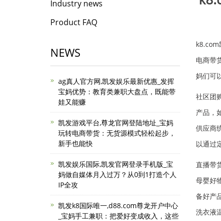
Industry news
Product FAQ
k8.c
NEWS
电商带
妈们可
ag真人官方网,凯发娱乐最新优惠_发挥
宝妈优势：教育类兼职大盘点，既能带
社区团
娃又能赚
产品，
凯发游戏平台,尊龙官网登陆地址_宝妈
供应商
玩转电商带货：无货源模式轻松起步，
新手也能快
以通过
凯发娱乐国际,凯发官网登录手机版_宝
直播带
妈做自媒体月入过万？从0到1打造个人
母婴好
IP全攻
备好产
凯发k8国际唯一,d88.com尊龙开户中心
洗衣液
_宝妈手工兼职：把爱好变成收入，这些