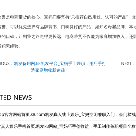
信誉是电商带货的核心。宝妈们要坚持“只推荐自己用过、认可的产品”，
信誉。可以优先选择有品牌背书、口碑良好的产品，如知名母婴品牌、本
好的口碑，让副业之路走得更长远。电商带货不仅能为家庭增加收入，还
展积累经验。
VIOUS：
凯发备用网,k8凯发平台_宝妈手工兼职：用巧手打
NEXT：
造家庭增收新途径
TED NEWS
pp官方网站首页,k8.com凯发真人线上娱乐_宝妈空闲兼职入门：低门
发真人娱乐手机首页,凯发k8网站_宝妈巧手创收益：手工制作兼职项目全