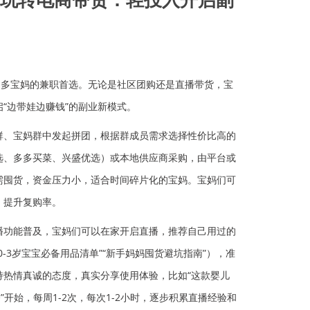
越多宝妈的兼职首选。无论是社区团购还是直播带货，宝
“边带娃边赚钱”的副业新模式。
群、宝妈群中发起拼团，根据群成员需求选择性价比高的
选、多多买菜、兴盛优选）或本地供应商采购，由平台或
需囤货，资金压力小，适合时间碎片化的宝妈。宝妈们可
，提升复购率。
播功能普及，宝妈们可以在家开启直播，推荐自己用过的
3岁宝宝必备用品清单”“新手妈妈囤货避坑指南”），准
热情真诚的态度，真实分享使用体验，比如“这款婴儿
开始，每周1-2次，每次1-2小时，逐步积累直播经验和