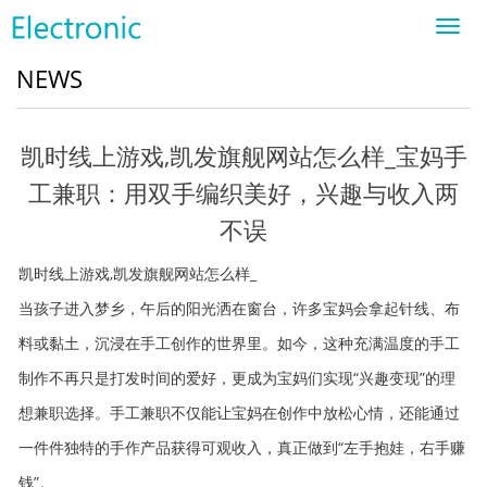
Toggl
navig
NEWS
凯时线上游戏,凯发旗舰网站怎么样_宝妈手
工兼职：用双手编织美好，兴趣与收入两
不误
凯时线上游戏,凯发旗舰网站怎么样_
当孩子进入梦乡，午后的阳光洒在窗台，许多宝妈会拿起针线、布
料或黏土，沉浸在手工创作的世界里。如今，这种充满温度的手工
制作不再只是打发时间的爱好，更成为宝妈们实现“兴趣变现”的理
想兼职选择。手工兼职不仅能让宝妈在创作中放松心情，还能通过
一件件独特的手作产品获得可观收入，真正做到“左手抱娃，右手赚
钱”。