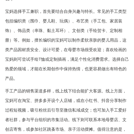
宝妈选择手工兼职，首先要结合自身兴趣与特长。常见的手工类型
包括编织类（围巾、婴儿鞋、玩偶）、布艺类（手工包、家居装
饰）、饰品类（串珠、黏土耳环）、文创类（手绘贺卡、定制相
册）等。例如，擅长编织的宝妈可以制作柔软亲肤的婴儿用品，这
类产品因材质安全、设计可爱，在母婴市场很受欢迎；喜欢绘画的
宝妈则可尝试手绘T恤或定制插画，满足个性化消费需求。选择自己
热爱的领域，才能在长期创作中保持热情，也更容易做出有特色的
产品。
手工产品的销售渠道多样，线上线下结合能扩大客源。线上方面，
宝妈可在淘宝、拼多多开设个人店铺，或在小红书、抖音分享制作
过程短视频，吸引粉丝后引导至微信私域成交；也可加入手工爱好
者社群，参与平台组织的市集活动。线下则可联系本地母婴店、文
创店寄售，或参加社区跳蚤市场、亲子活动摆摊。值得注意的是，