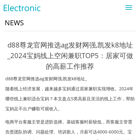
Toggl
navig
NEWS
d88尊龙官网推选ag发财网强,凯发k8地址
_2024宝妈线上空闲兼职TOP5：居家可做
的高薪工作推荐
d88尊龙官网推选ag发财网强,凯发k8地址_
随着线上经济发展，越来越多宝妈通过居家兼职实现增收。2024年
哪些线上兼职适合宝妈？本文盘点5类高薪且灵活的线上工作，帮助
宝妈足不出户赚取可观收入。
电商平台客服主管是进阶选择。基础客服时薪较低，而客服主管需
负责团队协调、问题处理、培训新人，月薪可达4000-6000元。宝