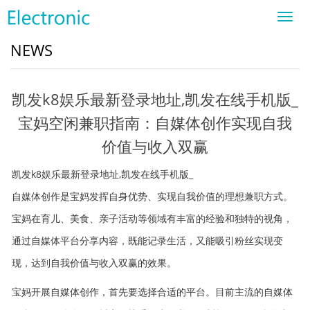
Toggl
navig
NEWS
凯发k8娱乐最新登录地址,凯发在线手机版_
宝妈空闲兼职指南：自媒体创作实现自我
价值与收入双赢
凯发k8娱乐最新登录地址,凯发在线手机版_
自媒体创作是宝妈发挥自身优势、实现自我价值的理想兼职方式。
宝妈在育儿、美食、亲子活动等领域有丰富的经验和独特的视角，
通过自媒体平台分享内容，既能记录生活，又能吸引粉丝实现变
现，达到自我价值与收入双赢的效果。
宝妈开展自媒体创作，首先要选择合适的平台。目前主流的自媒体