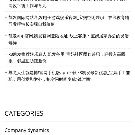
高效平衡工作与育儿
凯发国际网站,凯发电子游戏娱乐官网_宝妈空闲兼职：在线教育辅
导发挥特长实现自我价值
凯发app官网,凯发官网登陆地址_线上客服：宝妈居家办公的灵活
选择
k8凯发推荐娱乐真人,凯发备用_宝妈社区团购兼职：轻投入高回
报，邻里互助赚差价
尊龙人生就是博!官网手机版app下载,k8凯发最新优惠_宝妈手工兼
职：用创意和耐心，把空闲时间变成“钱时间”
CATEGORIES
Company dynamics