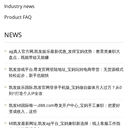
Industry news
Product FAQ
NEWS
ag真人官方网,凯发娱乐最新优惠_发挥宝妈优势：教育类兼职大
盘点，既能带娃又能赚
凯发游戏平台,尊龙官网登陆地址_宝妈玩转电商带货：无货源模式
轻松起步，新手也能快
凯发娱乐国际,凯发官网登录手机版_宝妈做自媒体月入过万？从0
到1打造个人IP全攻
凯发k8国际唯一,d88.com尊龙开户中心_宝妈手工兼职：把爱好
变成收入，这些
k8凯发最新网址,凯发ag平台_宝妈兼职新选择：线上客服工作指