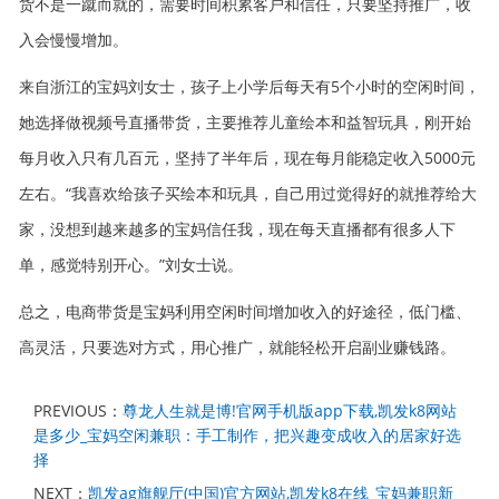
货不是一蹴而就的，需要时间积累客户和信任，只要坚持推广，收
入会慢慢增加。
来自浙江的宝妈刘女士，孩子上小学后每天有5个小时的空闲时间，
她选择做视频号直播带货，主要推荐儿童绘本和益智玩具，刚开始
每月收入只有几百元，坚持了半年后，现在每月能稳定收入5000元
左右。“我喜欢给孩子买绘本和玩具，自己用过觉得好的就推荐给大
家，没想到越来越多的宝妈信任我，现在每天直播都有很多人下
单，感觉特别开心。”刘女士说。
总之，电商带货是宝妈利用空闲时间增加收入的好途径，低门槛、
高灵活，只要选对方式，用心推广，就能轻松开启副业赚钱路。
PREVIOUS：
尊龙人生就是博!官网手机版app下载,凯发k8网站
是多少_宝妈空闲兼职：手工制作，把兴趣变成收入的居家好选
择
NEXT：
凯发ag旗舰厅(中国)官方网站,凯发k8在线_宝妈兼职新