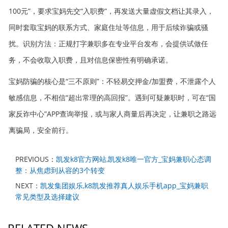
100元”，要求宝妈先交“入职费”，再发送大量虚假文档让其录入，
同时套取宝妈的联系方式、家庭住址等信息，用于后续诈骗或骚
扰。识别方法：正规打字兼职多在专业平台发布，会提供试做任
务，不会收取入职费，且对信息保密性有明确承诺。
宝妈防骗的核心是“三不原则”：不轻易交押金/加盟费，不泄露个人
敏感信息，不相信“超出常理的高回报”。遇到可疑兼职时，可在“国
家反诈中心”APP查询举报，或与家人商量后再决定，让兼职之路远
离骗局，安全前行。
PREVIOUS：
凯发k8官方网站,凯发k8唯一官方_宝妈兼职心态调
整：从焦虑到从容的3个转变
NEXT：
凯发集团娱乐,k8凯发推荐真人娱乐手机app_宝妈兼职
常见类型及选择建议