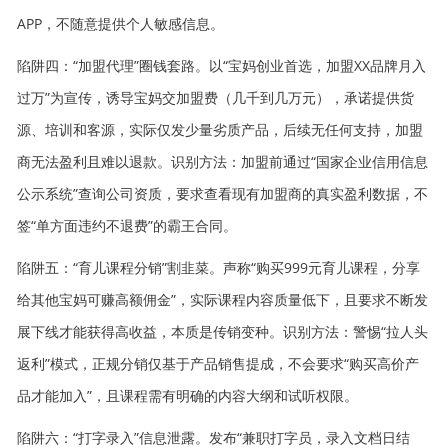
APP，不随意提供个人敏感信息。
陷阱四：“加盟代理”圈钱套路。以“宝妈创业首选，加盟XX品牌月入
过万”为宣传，诱导宝妈交加盟费（几千到几万元），承诺提供货
源、培训和客源，实际仅发少量劣质产品，后续无任何支持，加盟
商无法盈利且难以退款。识别方法：加盟前通过“国家企业信用信息
公示系统”查询公司资质，要求查看现有加盟商的真实盈利数据，不
签“单方面违约不退费”的霸王合同。
陷阱五：“育儿课程分销”割韭菜。声称“购买999元育儿课程，分享
给其他宝妈可赚高额佣金”，实际课程内容质量低下，且要求不断发
展下线才能获得高收益，本质是传销变种。识别方法：警惕“拉人头
返利”模式，正规分销仅基于产品销售提成，不会要求“购买高价产
品才能加入”，且课程需有明确的内容大纲和试听权限。
陷阱六：“打字录入”信息泄露。发布“兼职打字员，录入文档日结