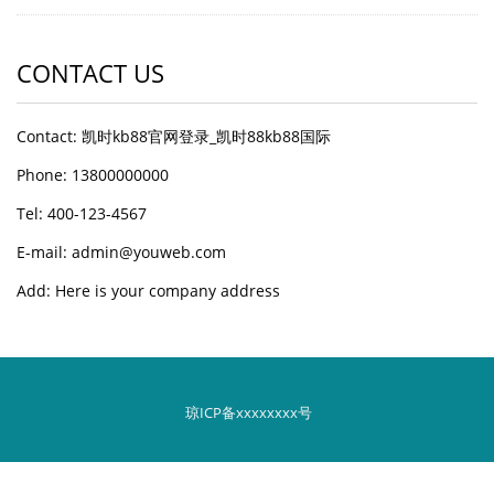
CONTACT US
Contact: 凯时kb88官网登录_凯时88kb88国际
Phone: 13800000000
Tel: 400-123-4567
E-mail: admin@youweb.com
Add: Here is your company address
琼ICP备xxxxxxxx号