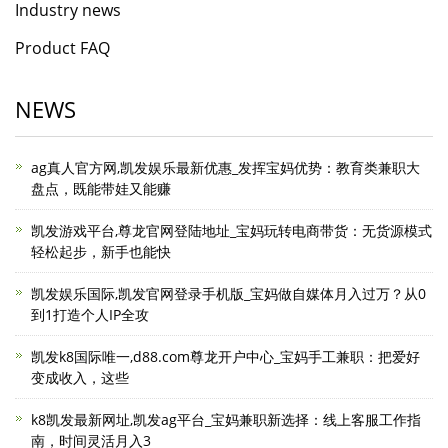
Industry news
Product FAQ
NEWS
ag真人官方网,凯发娱乐最新优惠_发挥宝妈优势：教育类兼职大
盘点，既能带娃又能赚
凯发游戏平台,尊龙官网登陆地址_宝妈玩转电商带货：无货源模式
轻松起步，新手也能快
凯发娱乐国际,凯发官网登录手机版_宝妈做自媒体月入过万？从0
到1打造个人IP全攻
凯发k8国际唯一,d88.com尊龙开户中心_宝妈手工兼职：把爱好
变成收入，这些
k8凯发最新网址,凯发ag平台_宝妈兼职新选择：线上客服工作指
南，时间灵活月入3