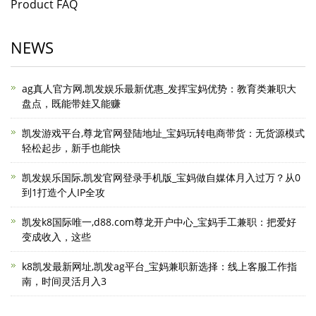
Product FAQ
NEWS
ag真人官方网,凯发娱乐最新优惠_发挥宝妈优势：教育类兼职大
盘点，既能带娃又能赚
凯发游戏平台,尊龙官网登陆地址_宝妈玩转电商带货：无货源模式
轻松起步，新手也能快
凯发娱乐国际,凯发官网登录手机版_宝妈做自媒体月入过万？从0
到1打造个人IP全攻
凯发k8国际唯一,d88.com尊龙开户中心_宝妈手工兼职：把爱好
变成收入，这些
k8凯发最新网址,凯发ag平台_宝妈兼职新选择：线上客服工作指
南，时间灵活月入3