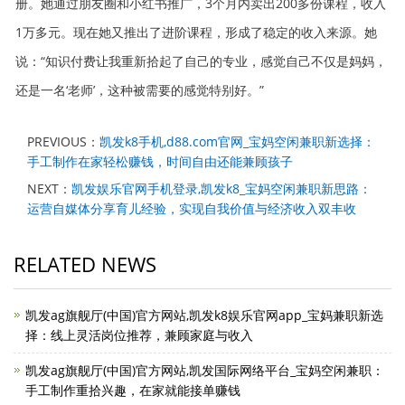
册。她通过朋友圈和小红书推广，3个月内卖出200多份课程，收入
1万多元。现在她又推出了进阶课程，形成了稳定的收入来源。她
说：“知识付费让我重新拾起了自己的专业，感觉自己不仅是妈妈，
还是一名‘老师’，这种被需要的感觉特别好。”
PREVIOUS：
凯发k8手机,d88.com官网_宝妈空闲兼职新选择：
手工制作在家轻松赚钱，时间自由还能兼顾孩子
NEXT：
凯发娱乐官网手机登录,凯发k8_宝妈空闲兼职新思路：
运营自媒体分享育儿经验，实现自我价值与经济收入双丰收
RELATED NEWS
凯发ag旗舰厅(中国)官方网站,凯发k8娱乐官网app_宝妈兼职新选
择：线上灵活岗位推荐，兼顾家庭与收入
凯发ag旗舰厅(中国)官方网站,凯发国际网络平台_宝妈空闲兼职：
手工制作重拾兴趣，在家就能接单赚钱