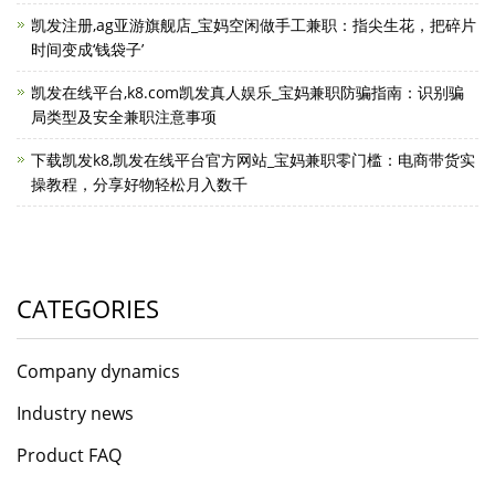
凯发注册,ag亚游旗舰店_宝妈空闲做手工兼职：指尖生花，把碎片
时间变成‘钱袋子’
凯发在线平台,k8.com凯发真人娱乐_宝妈兼职防骗指南：识别骗
局类型及安全兼职注意事项
下载凯发k8,凯发在线平台官方网站_宝妈兼职零门槛：电商带货实
操教程，分享好物轻松月入数千
CATEGORIES
Company dynamics
Industry news
Product FAQ