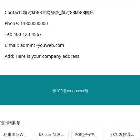
Contact: 凯时kb88官网登录_凯时88kb88国际
Phone: 13800000000
Tel: 400-123-4567
E-mail: admin@youweb.com
Add: Here is your company address
琼ICP备xxxxxxxx号
友情链接
利来国际WWW66.Com
k8.com凯发真人娱乐
PG电子·(中国区)官方网站
k8凯发推荐真人娱乐网址