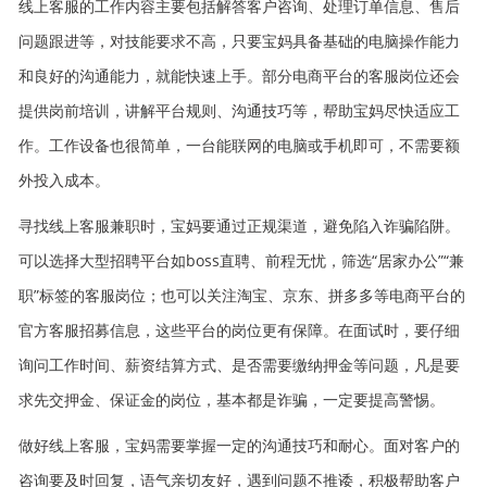
线上客服的工作内容主要包括解答客户咨询、处理订单信息、售后
问题跟进等，对技能要求不高，只要宝妈具备基础的电脑操作能力
和良好的沟通能力，就能快速上手。部分电商平台的客服岗位还会
提供岗前培训，讲解平台规则、沟通技巧等，帮助宝妈尽快适应工
作。工作设备也很简单，一台能联网的电脑或手机即可，不需要额
外投入成本。
寻找线上客服兼职时，宝妈要通过正规渠道，避免陷入诈骗陷阱。
可以选择大型招聘平台如boss直聘、前程无忧，筛选“居家办公”“兼
职”标签的客服岗位；也可以关注淘宝、京东、拼多多等电商平台的
官方客服招募信息，这些平台的岗位更有保障。在面试时，要仔细
询问工作时间、薪资结算方式、是否需要缴纳押金等问题，凡是要
求先交押金、保证金的岗位，基本都是诈骗，一定要提高警惕。
做好线上客服，宝妈需要掌握一定的沟通技巧和耐心。面对客户的
咨询要及时回复，语气亲切友好，遇到问题不推诿，积极帮助客户