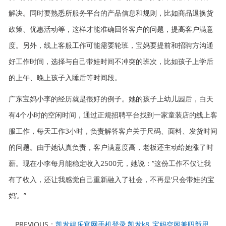
解决。同时要熟悉所服务平台的产品信息和规则，比如商品退换货
政策、优惠活动等，这样才能准确回答客户的问题，提高客户满意
度。另外，线上客服工作可能需要轮班，宝妈要提前和招聘方沟通
好工作时间，选择与自己带娃时间不冲突的班次，比如孩子上学后
的上午、晚上孩子入睡后等时间段。
广东宝妈小李的经历就是很好的例子。她的孩子上幼儿园后，白天
有4个小时的空闲时间，通过正规招聘平台找到一家童装店的线上客
服工作，每天工作3小时，负责解答客户关于尺码、面料、发货时间
的问题。由于她认真负责，客户满意度高，老板还主动给她涨了时
薪。现在小李每月能稳定收入2500元，她说：“这份工作不仅让我
有了收入，还让我感觉自己重新融入了社会，不再是‘只会带娃的宝
妈’。”
PREVIOUS：
凯发娱乐官网手机登录,凯发k8_宝妈空闲兼职新思