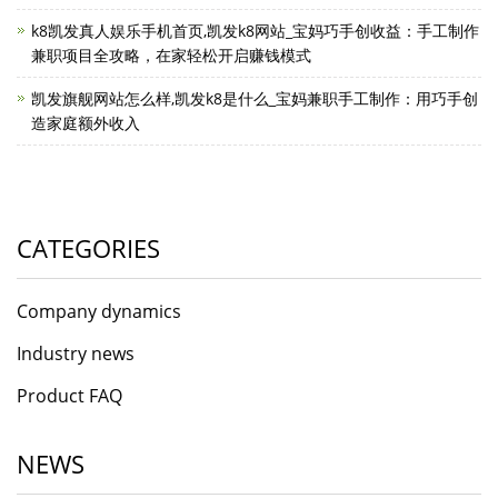
k8凯发真人娱乐手机首页,凯发k8网站_宝妈巧手创收益：手工制作
兼职项目全攻略，在家轻松开启赚钱模式
凯发旗舰网站怎么样,凯发k8是什么_宝妈兼职手工制作：用巧手创
造家庭额外收入
CATEGORIES
Company dynamics
Industry news
Product FAQ
NEWS