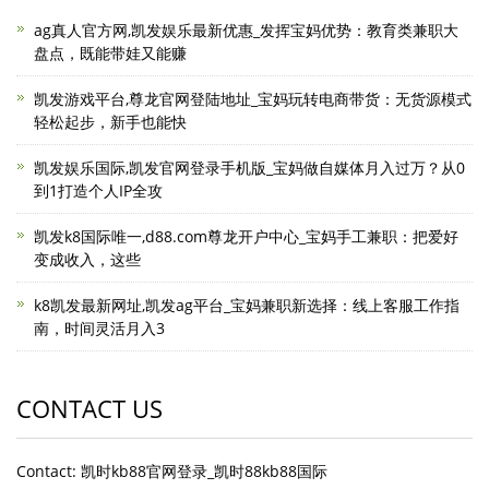
ag真人官方网,凯发娱乐最新优惠_发挥宝妈优势：教育类兼职大
盘点，既能带娃又能赚
凯发游戏平台,尊龙官网登陆地址_宝妈玩转电商带货：无货源模式
轻松起步，新手也能快
凯发娱乐国际,凯发官网登录手机版_宝妈做自媒体月入过万？从0
到1打造个人IP全攻
凯发k8国际唯一,d88.com尊龙开户中心_宝妈手工兼职：把爱好
变成收入，这些
k8凯发最新网址,凯发ag平台_宝妈兼职新选择：线上客服工作指
南，时间灵活月入3
CONTACT US
Contact: 凯时kb88官网登录_凯时88kb88国际